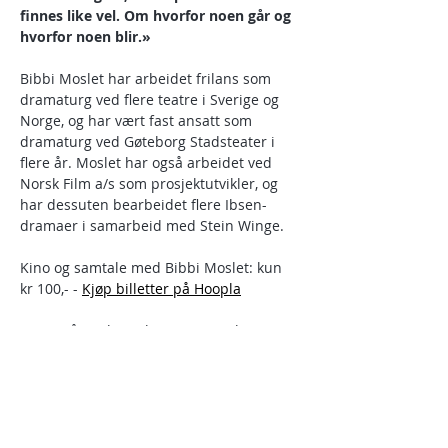
finnes like vel. Om hvorfor noen går og 
hvorfor noen blir.»
Bibbi Moslet har arbeidet frilans som 
dramaturg ved flere teatre i Sverige og 
Norge, og har vært fast ansatt som 
dramaturg ved Gøteborg Stadsteater i 
flere år. Moslet har også arbeidet ved 
Norsk Film a/s som prosjektutvikler, og 
har dessuten bearbeidet flere Ibsen-
dramaer i samarbeid med Stein Winge.
Kino og samtale med Bibbi Moslet: kun 
kr 100,- - 
Kjøp billetter på Hoopla
Nyt også et glass i baren og opplev 
kunstutstillingen "Et dukkehjem" med 
kunstnerne Elisabeth Werp, Reidun 
Osvik Wunderbaldinger og Ulf Nilsen.
Adresse: Konstknektveien 68, begrenset 