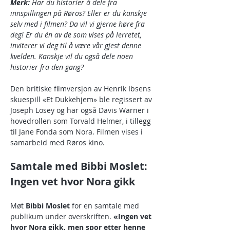
Merk: 
Har du historier å dele fra 
innspillingen på Røros? Eller er du kanskje 
selv med i filmen? Da vil vi gjerne høre fra 
deg! Er du én av de som vises på lerretet, 
inviterer vi deg til å være vår gjest denne 
kvelden. Kanskje vil du også dele noen 
historier fra den gang?
Den britiske filmversjon av Henrik Ibsens 
skuespill «Et Dukkehjem» ble regissert av 
Joseph Losey og har også Davis Warner i 
hovedrollen som Torvald Helmer, i tillegg 
til Jane Fonda som Nora. Filmen vises i 
samarbeid med Røros kino.
Samtale med Bibbi Moslet: 
Ingen vet hvor Nora gikk
Møt 
Bibbi Moslet
 for en samtale med 
publikum under overskriften. 
«Ingen vet 
hvor Nora gikk, men spor etter henne 