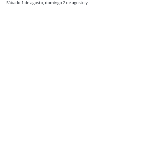
Sábado 1 de agosto, domingo 2 de agosto y
sábado 8 de agosto: de 12:00 a 15:00.
Último día de exposición: sábado 8 de agosto.
Todos los días: Entrada gratuita y abierta a
todo el público.
Dirección: Fondahuset en Konstknektveien 68,
estacionamiento limitado disponible
Una velada con el
artista Noah Alveberg.
- Sábado 1 de agosto a las
18:00