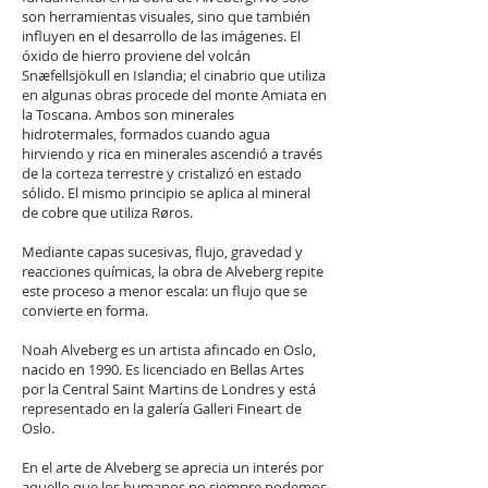
son herramientas visuales, sino que también
influyen en el desarrollo de las imágenes. El
óxido de hierro proviene del volcán
Snæfellsjökull en Islandia; el cinabrio que utiliza
en algunas obras procede del monte Amiata en
la Toscana. Ambos son minerales
hidrotermales, formados cuando agua
hirviendo y rica en minerales ascendió a través
de la corteza terrestre y cristalizó en estado
sólido. El mismo principio se aplica al mineral
de cobre que utiliza Røros.
Mediante capas sucesivas, flujo, gravedad y
reacciones químicas, la obra de Alveberg repite
este proceso a menor escala: un flujo que se
convierte en forma.
Noah Alveberg es un artista afincado en Oslo,
nacido en 1990. Es licenciado en Bellas Artes
por la Central Saint Martins de Londres y está
representado en la galería Galleri Fineart de
Oslo.
En el arte de Alveberg se aprecia un interés por
aquello que los humanos no siempre podemos