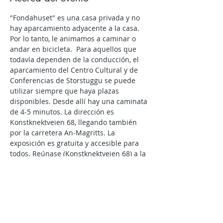
"Fondahuset" es una casa privada y no 
hay aparcamiento adyacente a la casa. 
Por lo tanto, le animamos a caminar o 
andar en bicicleta.  Para aquellos que 
todavía dependen de la conducción, el 
aparcamiento del Centro Cultural y de 
Conferencias de Storstuggu se puede 
utilizar siempre que haya plazas 
disponibles. Desde allí hay una caminata 
de 4-5 minutos. La dirección es 
Konstknektveien 68, llegando también 
por la carretera An-Magritts. La 
exposición es gratuita y accesible para 
todos. Reúnase (Konstknektveien 68) a la 
hora acordada.
 Si tienes dudas: contacta con la galería 
Kunst og kaos, tel.: 98601001 o 
Fondahuset: 992 78 021
 La exposición está organizada en 
estrecha colaboración con la galería 