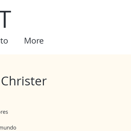
T
to
More
 Christer
ores
l mundo