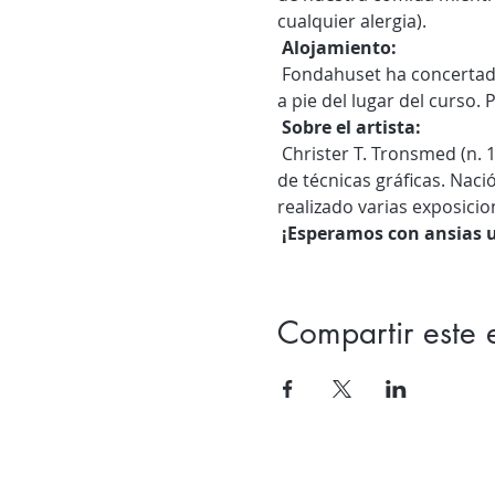
cualquier alergia).
Alojamiento:
 Fondahuset ha concertado buenos acuerdos de alojamiento con el Hotel Røros, que se encuentra a 5 minutos 
a pie del lugar del curso
Sobre el artista:
 Christer T. Tronsmed (n. 1980) es un pintor figurativo que trabaja principalmente con óleo y acuarela, además 
de técnicas gráficas. Nació
realizado varias exposicio
¡Esperamos con ansias u
Compartir este 