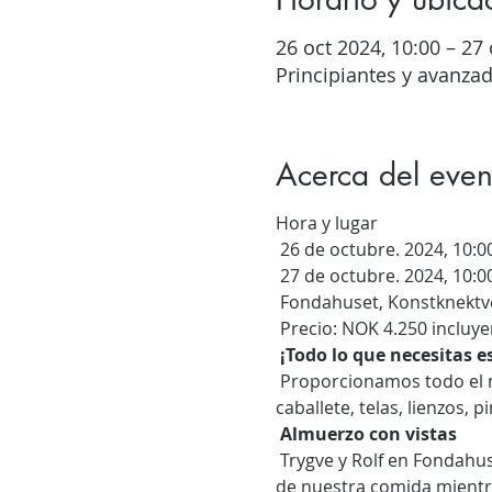
26 oct 2024, 10:00 – 27 
Principiantes y avanza
Acerca del even
Hora y lugar
 26 de octubre. 2024, 10:00
 27 de octubre. 2024, 10:00
 Fondahuset, Konstknektv
 Precio: NOK 4.250 incluy
¡Todo lo que necesitas e
 Proporcionamos todo el material del curso. Usamos pintura acrílica sobre lienzo y proporcionamos un 
caballete, telas, lienzos, p
Almuerzo con vistas
 Trygve y Rolf en Fondahuset sirven una tentadora mesa para el almuerzo con vasos altos y bajos. Disfrutamos 
de nuestra comida mientra